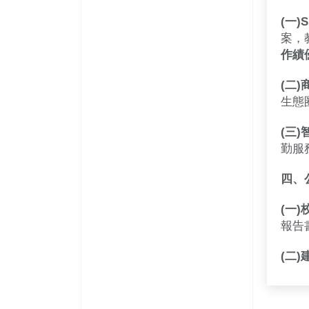
(一)
案，
作績
(二
生態
(三
勤服
四、
(一
報告
(二