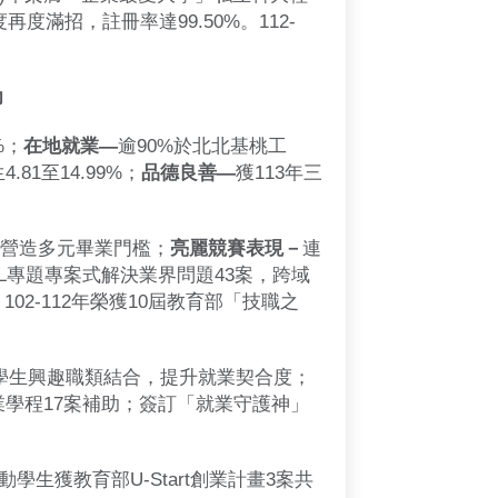
度滿招，註冊率達99.50%。112-
力
%；
在地就業—
逾90%於北北基桃工
1至14.99%；
品德良善—
獲113年三
，營造多元畢業門檻；
亮麗競賽表現－
連
BL專題專案式解決業界問題43案，跨域
102-112年榮獲10屆教育部「技職之
學生興趣職類結合，提升就業契合度；
業學程17案補助；簽訂「就業守護神」
學生獲教育部U-Start創業計畫3案共