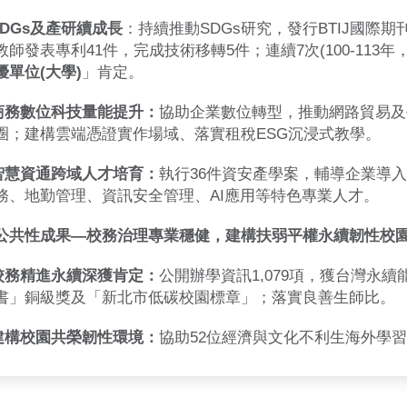
SDGs及產研續成長
：持續推動SDGs研究，發行BTIJ國際期
教師發表專利41件，完成技術移轉5件；連續7次(100-113
優單位(大學)
」肯定。
)商務數位科技量能提升：
協助企業數位轉型，推動網路貿易及
圈；建構雲端憑證實作場域、落實租稅ESG沉浸式教學。
)智慧資通跨域人才培育：
執行36件資安產學案，輔導企業導入I
務、地勤管理、資訊安全管理、AI應用等特色專業人才。
公共性成果—校務治理專業穩健，建構扶弱平權永續韌性校
)校務精進永續深獲肯定：
公開辦學資訊1,079項，獲台灣永續
書」銅級獎及「新北市低碳校園標章」；落實良善生師比。
)建構校園共榮韌性環境：
協助52位經濟與文化不利生海外學