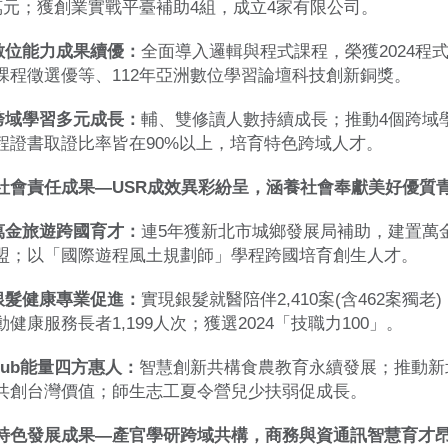
5萬元；獲創業實戰平臺補助4組，成立4家有限公司。
)數位能力成果續優：
全面導入邏輯與程式課程，榮獲2024程式
課程徵選優等、112年亞洲數位學習論壇科技創新銅獎。
)跨域學習多元成長：
輔、雙修讀人數持續成長；推動4個跨域學
程證書取證比率皆在90%以上，培育特色跨域人才。
社會責任成果—USR成效異彩紛呈，涵養社會奉獻美好優質
)萬金旅遊跨國育才：
連5年獲新北市城鄉發展局補助，建置萬
盟；以「國際遊程風土規劃師」學程跨國培育創生人才。
)銀髮健康專業促進：
實現銀髮就醫陪伴2,410案(含462案
動健康服務長者1,199人次；獲選2024「技職力100」。
)Hub能量四方惠人：
智慧創新共構食農教育永續發展；推動新
共創台灣價值；師生志工夏令營兒少扶弱促成長。
特色發展成果—產官學研跨域共構，商務與資通訊智慧育才