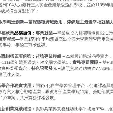
名列104人力銀行三大燙金產業最愛邀約學校，並於113學年度再
3年成果摘要亮點如下：
教學精進創新—基深盤穩跨域致用，淬鍊雇主最愛幸福就業
)幸福就業
品德加值
：專業就業—
畢業生投入相關職場達92.13
優薪就業—
畢業1至4年平均薪資高出全國大學商管學門畢業生4.8
塔學校、學治三冠獎殊榮。
)技職指標四項俱強：超強專業模組－
25種模組跨域涵養實力
09-111)學年競賽獲獎人次全國大學第1；
實務專題耀眼－
雙P
EM實務普受肯定；
特色證照發光－
證照實務連結率達77.36%；
證照達人獎。
)產學合作務實致用：
開發e化自主學習管理平台，促進課程與
政府六大核心戰略產業，獲教育部產業學院11案、勞動部就
 1,006案，共推實務課程發展。
)創新創業持續躍進：
教師具業界實務經驗比率平均達97%，推動