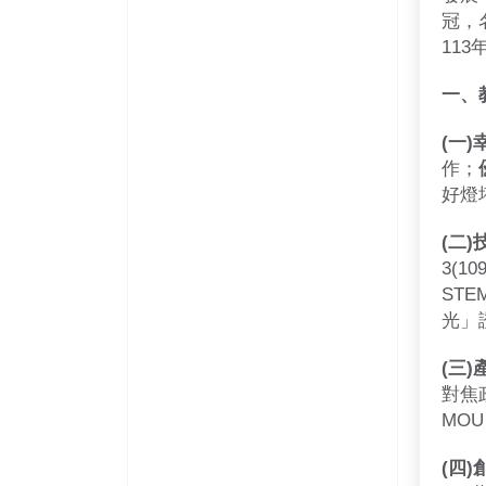
冠，
11
一、
(一
作；
好燈
(二
3(1
ST
光」
(三
對焦
MOU
(四