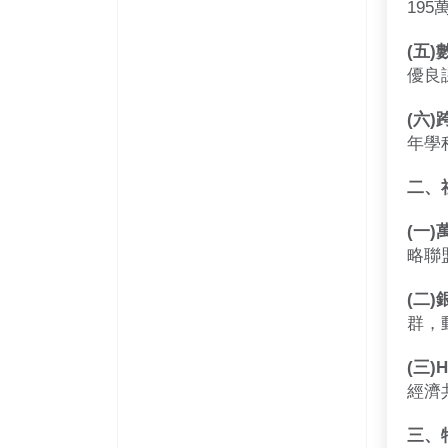
19
(五
優良
(六
年學
二、
(一
略聯
(二
群，
(三
經濟
三、