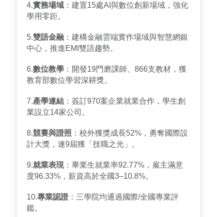
4.
實務場域
：建置15處AI與數位創新場域，強化
學用零距。
5.
雙語金融
：建構金融雲端實作場域與智慧網銀
中心，推進EMI雙語趨勢。
6.
數位教學
：開發19門磨課師、866支教材，獲
教育部數位學習深耕獎。
7.
產學連結
：簽訂970案企業就業合作，學生創
業設立14家公司。
8.
競賽與證照
：校外獲獎成長52%，勇奪國際設
計大獎，連9屆獲「技職之光」。
9.
就業表現
：畢業生就業率92.77%，雇主滿意
度96.33%，薪資高於全國3–10.8%。
10.
專業認證
：三學院均通過國際/全國專業評
鑑。