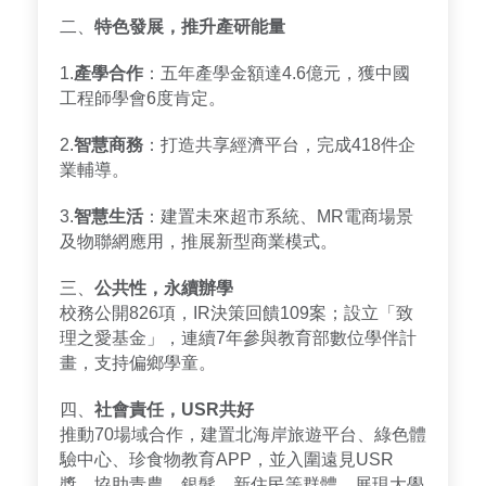
二、
特色發展，推升產研能量
1.
產學合作
：五年產學金額達4.6億元，獲中國
工程師學會6度肯定。
2.
智慧商務
：打造共享經濟平台，完成418件企
業輔導。
3.
智慧生活
：建置未來超市系統、MR電商場景
及物聯網應用，推展新型商業模式。
三、
公共性，永續辦學
校務公開826項，IR決策回饋109案；設立「致
理之愛基金」，連續7年參與教育部數位學伴計
畫，支持偏鄉學童。
四、
社會責任，USR共好
推動70場域合作，建置北海岸旅遊平台、綠色體
驗中心、珍食物教育APP，並入圍遠見USR
獎。協助青農、銀髮、新住民等群體，展現大學