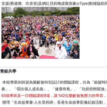
支援(蔡健雅、玖壹壹)及網紅貝莉梅虛擬形象(vType)動補協
理青銀共學
本校專業的師資為樂齡族特別設計的體驗課程，分為「銀髮時
奏」、「唱出個人成名曲」、「健康有氧」、「玩烘焙輕鬆做
63個專班及一日體驗課程8場，讓 542位樂齡族無壓力的學習
辦理「生命故事書-人生里程碑」長者生命故事影像紀錄活動