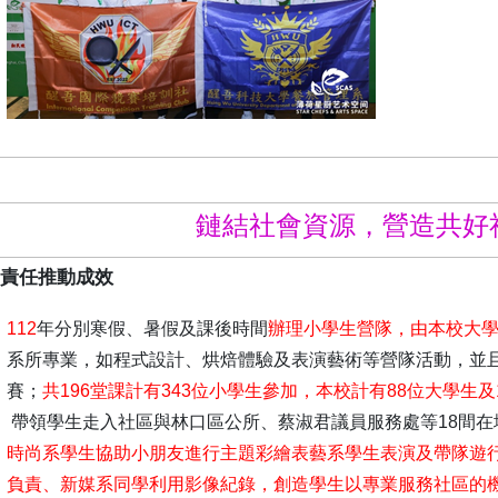
鏈結社會資源，營造共好
會責任推動成效
112
年分別寒假、暑假及課後時間
辦理小學生營隊，由本校大
系所專業，如程式設計、烘焙體驗及表演藝術等營隊活動，並
賽；
共196堂課計有343位小學生參加，本校計有88位大學生
帶領學生走入社區與林口區公所、蔡淑君議員服務處等18間
時尚系學生協助小朋友進行主題彩繪表藝系學生表演及帶隊遊
負責、新媒系同學利用影像紀錄，創造學生以專業服務社區的