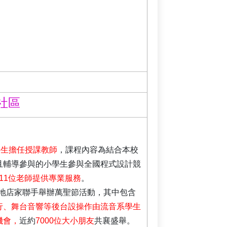
社區
學生擔任授課教師
，課程內容為結合本校
且輔導參與的小學生參與全國程式設計競
及11位老師提供專業服務
。
在地店家聯手舉辦萬聖節活動，其中包含
行、舞台音響等後台設操作由流音系學生
機會，
近約
7000位大小朋友
共襄盛舉。