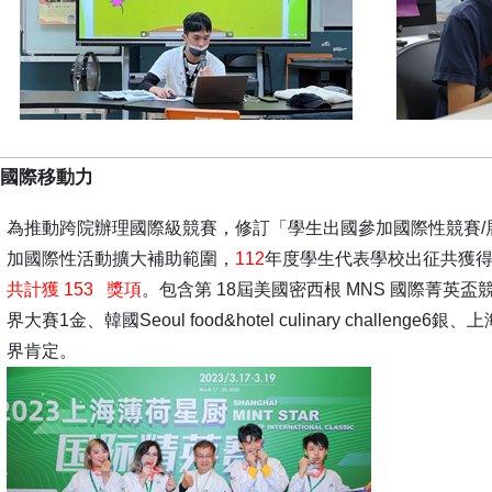
升國際移動力
為推動跨院辦理國際級競賽，修訂「學生出國參加國際性競賽/
加國際性活動擴大補助範圍，
112
年度學生代表學校出征共獲
共計獲 153 獎項
。包含第 18屆美國密西根 MNS 國際菁英盃
界大賽1金、韓國Seoul food&hotel culinary challe
界肯定。