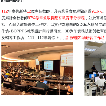
師實務經驗提升
112
年度共新聘
12
位專任教師，具有業界實務經驗超過
91.6%
。
度累計全校教師
97%修畢並取得醒吾教育學分學程
，並於寒暑
括：AI融入教學實作工作坊、以實作為導向的SDGs永續發展
作坊- BOPPPS教學設計與行動研究、3D列印實務技術與教
及輔導工作坊，111 - 112年暑假止，共
計辦理21場研習工作坊