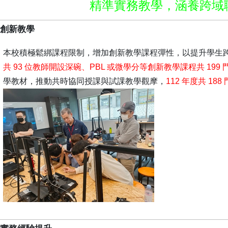
精準實務教學，涵養跨域
動創新教學
本校積極鬆綁課程限制，增加創新教學課程彈性，以提升學生
共 93 位教師開設深碗、PBL 或微學分等創新教學課程共 199 
學教材，推動共時協同授課與試課教學觀摩，
112 年度共 1