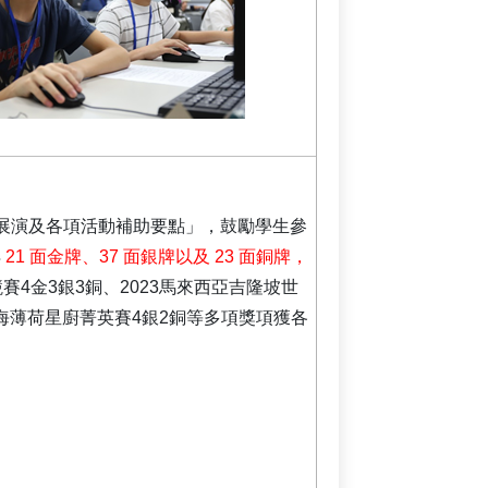
展演及各項活動補助要點」，鼓勵學生參
得
21 面金牌、37 面銀牌以及 23 面銅牌，
競賽4金3銀3銅、2023馬來西亞吉隆坡世
nge6銀、上海薄荷星廚菁英賽4銀2銅等多項獎項獲各