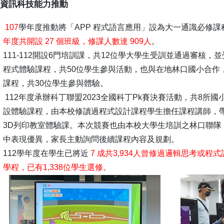
生資訊科技能力推動
107
學年度推動將「APP 程式語言應用」設為大一通識必修
年度共開設 27 個班級，修課人數達 909人
。
111-112開設6門培訓課，共12位學大學生受訓並通過審核
程式體驗課程，共50位學生參與活動，也與在地林口國小合作
課程，共30位學生參與體驗。
112年度承辦科丁聯盟2023全國科丁Pk賽決賽活動，共8所
設體驗課程，由本校修讀過程式設計課程學生擔任課程講師，
3D列印教室體驗課。本次競賽也由本校大學生培訓之林口聯隊
中表現優異，家長主動詢問後續課程內容及規劃。
112學年度在學生已將近
7 成共3,934人曾修過邏輯思考或
學程，已有1,338位學生選修。