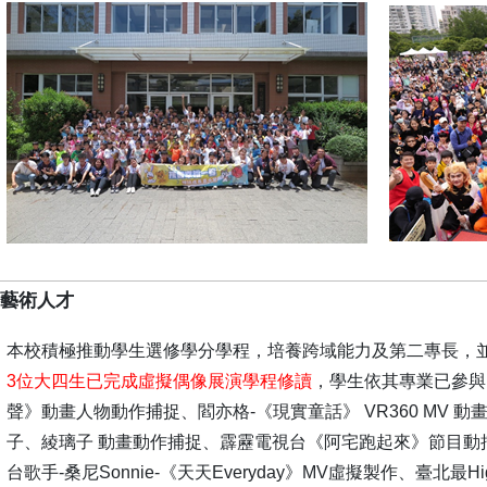
育藝術人才
本校積極推動學生選修學分學程，培養跨域能力及第二專長，
3位大四生已完成虛擬偶像展演學程修讀
，學生依其專業已參與
聲》動畫人物動作捕捉、閻亦格-《現實童話》 VR360 MV 動畫
子、綾璃子 動畫動作捕捉、霹靂電視台《阿宅跑起來》節目動捕、虛
台歌手-桑尼Sonnie-《天天Everyday》MV虛擬製作、臺北最H