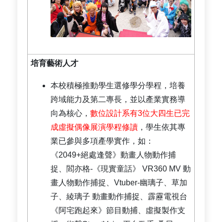
培育藝術人才
本校積極推動學生選修學分學程，培養
跨域能力及第二專長，並以產業實務導
向為核心，
數位設計系有3位大四生已完
成虛擬偶像展演學程修讀
，學生依其專
業已參與多項產學實作，如：
《2049+絕處逢聲》動畫人物動作捕
捉、閻亦格-《現實童話》 VR360 MV 動
畫人物動作捕捉、Vtuber-幽璃子、草加
子、綾璃子 動畫動作捕捉、霹靂電視台
《阿宅跑起來》節目動捕、虛擬製作支