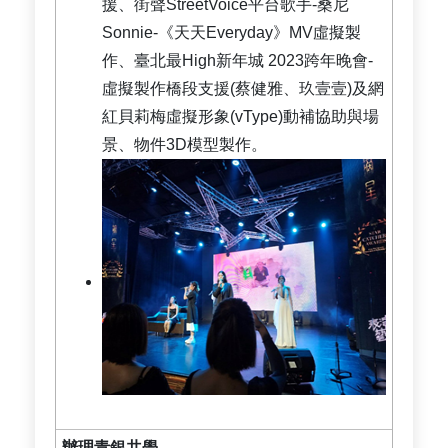
援、街聲StreetVoice平台歌手-桑尼
Sonnie-《天天Everyday》MV虛擬製
作、臺北最High新年城 2023跨年晚會-
虛擬製作橋段支援(蔡健雅、玖壹壹)及網
紅貝莉梅虛擬形象(vType)動補協助與場
景、物件3D模型製作。
辦理青銀共學