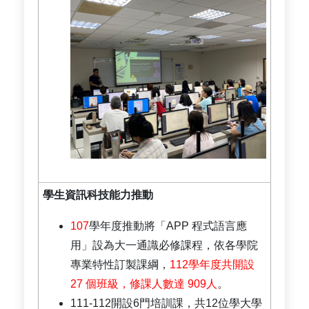
學生資訊科技能力推動
107
學年度推動將「APP 程式語言應
用」設為大一通識必修課程，依各學院
專業特性訂製課綱，
112學年度共開設
27 個班級，修課人數達 909人
。
111-112開設6門培訓課，共12位學大學