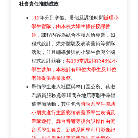
社會責任推動成效
112
年分別寒假、暑假及課後時間
辦理小
學生營隊，由本校大學生擔任授課教
師
，課程內容為結合本校系所專業，如
程式設計、烘焙體驗及表演藝術等營隊
活動，並且輔導參與的小學生參與全國
程式設計競賽；
共196堂課計有343位小
學生參加，本校計有88位大學生及11位
老師提供專業服務
。
帶領學生走入社區與林口區公所、蔡淑
君議員服務處等18間在地店家聯手舉辦
萬聖節活動，其中包含
時尚系學生協助
小朋友進行主題彩繪表藝系學生表演及
帶隊遊行、舞台音響等後台設操作由流
音系學生負責、新媒系同學利用影像紀