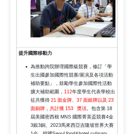
提升國際移動力
為推動跨院辦理國際級競賽，修訂「學
生出國參加國際性競賽/展演及各項活動
補助要點」，鼓勵學生參加國際性活動
擴大補助範圍，
112
年度學生代表學校出
征共獲得
21 面金牌、37 面銀牌以及 23
面銅牌，共計獲 153 獎項
。包含第 18
屆美國密西根 MNS 國際菁英盃競賽4金
3銀3銅、2023馬來西亞吉隆坡世界大賽
1金、韓國Seoul food&hotel culinary