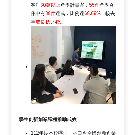
簽訂
30萬以上
產學計畫案，
55件
產學合
作中有
38件
達成，比例達
69.09%
，較去
年
成長19.74%
學生創新創業課程推動成效
112年度本校辦理「林口盃全國創新創業