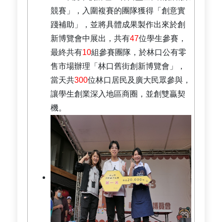
競賽」，入圍複賽的團隊獲得「創意實
踐補助」，並將具體成果製作出來於創
新博覽會中展出，共有
47
位學生參賽，
最終共有
10
組參賽團隊，於林口公有零
售市場辦理「林口舊街創新博覽會」，
當天共
300
位林口居民及廣大民眾參與，
讓學生創業深入地區商圈，並創雙贏契
機。