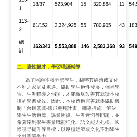
18/37
523,904
15
320,864
11
54,
1
113-
61/152
2,324,925
55
780,905
43
183
2
總
162/343
5,553,888
146
2,583,368
93
549
計
二、適性揚才，學習職涯輔導
為了照顧本校弱勢學生，翻轉其經濟或文化
不利之家庭及處遇。協助學生適性發展，彌補學
習、生涯輔導之弱項，才能徹底改善其就讀本校
後的學習成效。因此，本校透過完善就學協助機
制「台鋼繁鷹-漾飛翱翔計畫」輔導措施，解決
學生生活適應、課業困擾、生涯迷惘等問題，並
希冀達到學生專業職能強化、語文能力扎根、國
際視野提升等目標，以厚植經濟或文化不利學生
之就業競爭力。