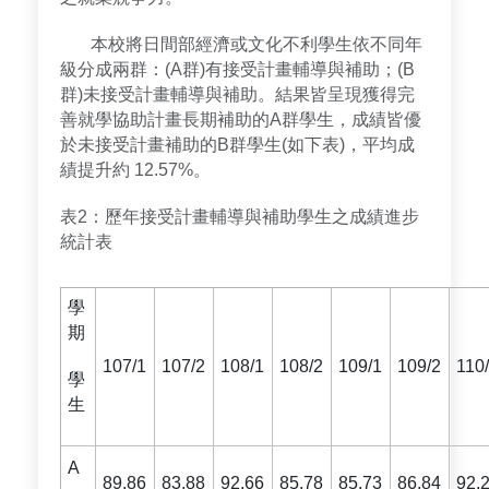
本校將日間部經濟或文化不利學生依不同年
級分成兩群：(A群)有接受計畫輔導與補助；(B
群)未接受計畫輔導與補助。結果皆呈現獲得完
善就學協助計畫長期補助的A群學生，成績皆優
於未接受計畫補助的B群學生(如下表)，平均成
績提升約 12.57%。
表2：歷年接受計畫輔導與補助學生之成績進步
統計表
學
期
107/1
107/2
108/1
108/2
109/1
109/2
110
學
生
A
89.86
83.88
92.66
85.78
85.73
86.84
92.