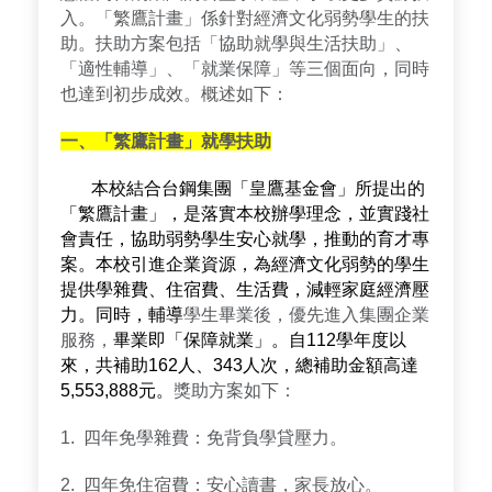
入。「繁鷹計畫」係針對經濟文化弱勢學生的扶
助。扶助方案包括「協助就學與生活扶助」、
「適性輔導」、「就業保障」等三個面向，同時
也達到初步成效。概述如下：
一、「繁鷹計畫」就學扶助
本校結合台鋼集團「皇鷹基金會」所提出的
「繁鷹計畫」，是落實本校辦學理念，並實踐社
會責任，協助弱勢學生安心就學，推動的育才專
案。本校引進企業資源，為經濟文化弱勢的學生
提供學雜費、住宿費、生活費，減輕家庭經濟壓
力。同時，輔導
學生畢業後，優先進入集團企業
服務，
畢業即「保障就業」。自112學年度以
來，共補助162人、343人次，總補助金額高達
5,553,888元。
獎助方案如下：
1. 四年免學雜費：免背負學貸壓力。
2. 四年免住宿費：安心讀書，家長放心。