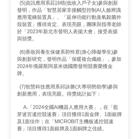
(5)資訊應用系莊詩晴(低收入戶子女)參與創新
發明，作品「智慧居家非接觸型控制AI人臉辨識
應用電梯裝置具」、「延伸功能行動臭氧殺菌外
殼裝置」獲得肯定、表現亮眼，團隊與指導老師
於「2023年新北市發明人表揚大會」接受表揚
與頒獎。
(6)香妝與養生保健系郭怜君(身心障礙學生)參
與創新研究，發明作品「保暖複合纖維」，參加
2024年俄羅斯阿基米德國際發明競賽榮獲金
牌。
(7)智慧科技應用系邱詠勝(大專弱勢助學)參與
創新應用，表現亮眼。得獎統計如下：
A.「2024全國AI機器人應用大賽」，在「藍
芽迷宮遙控競速賽」項目獲得1面金牌、1面銀牌
及1面佳作；在「MICROBIT主機板遙控競速
賽」項目獲得1面銀牌及1面銅牌之佳績。