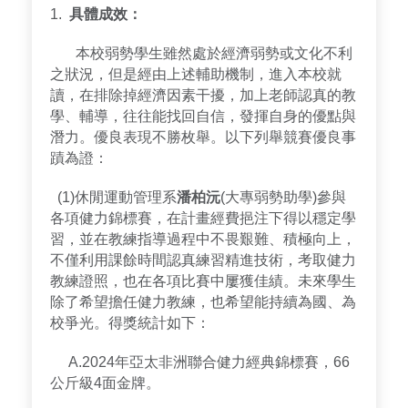
1.
具體成效：
本校弱勢學生雖然處於經濟弱勢或文化不利
之狀況，但是經由上述輔助機制，進入本校就
讀，在排除掉經濟因素干擾，加上老師認真的教
學、輔導，往往能找回自信，發揮自身的優點與
潛力。優良表現不勝枚舉。以下列舉競賽優良事
蹟為證：
(1)休閒運動管理系
潘柏沅
(大專弱勢助學)參與
各項健力錦標賽，在計畫經費挹注下得以穩定學
習，並在教練指導過程中不畏艱難、積極向上，
不僅利用課餘時間認真練習精進技術，考取健力
教練證照，也在各項比賽中屢獲佳績。未來學生
除了希望擔任健力教練，也希望能持續為國、為
校爭光。得獎統計如下：
A.2024年亞太非洲聯合健力經典錦標賽，66
公斤級4面金牌。